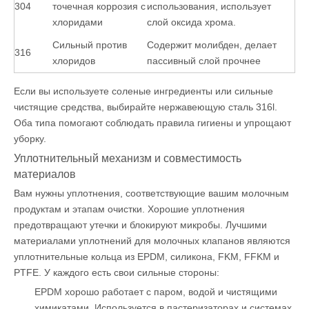
304
точечная коррозия с
использования, использует
хлоридами
слой оксида хрома.
Сильный против
Содержит молибден, делает
316
хлоридов
пассивный слой прочнее
Если вы используете соленые ингредиенты или сильные
чистящие средства, выбирайте нержавеющую сталь 316l.
Оба типа помогают соблюдать правила гигиены и упрощают
уборку.
Уплотнительный механизм и совместимость
материалов
Вам нужны уплотнения, соответствующие вашим молочным
продуктам и этапам очистки. Хорошие уплотнения
предотвращают утечки и блокируют микробы. Лучшими
материалами уплотнений для молочных клапанов являются
уплотнительные кольца из EPDM, силикона, FKM, FFKM и
PTFE. У каждого есть свои сильные стороны:
EPDM хорошо работает с паром, водой и чистящими
химикатами. Используется в пастеризаторах и системах