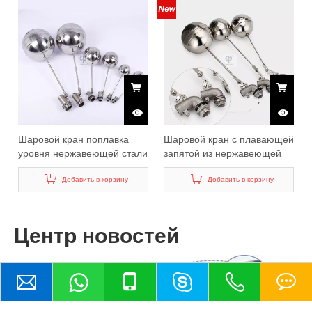
Шаровой кран поплавка
Шаровой кран с плавающей
уровня нержавеющей стали
запятой из нержавеющей
СС304 СС316 цистерны с
стали с наружной резьбой
водой
Добавить в корзину
для резервуара для воды
Добавить в корзину
Центр новостей