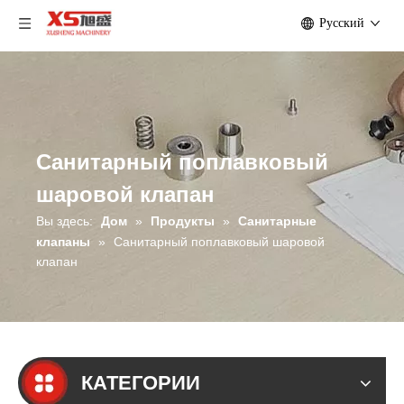
Pусский
Санитарный поплавковый
шаровой клапан
Вы здесь:
Дом
»
Продукты
»
Санитарные
клапаны
»
Санитарный поплавковый шаровой
клапан
КАТЕГОРИИ