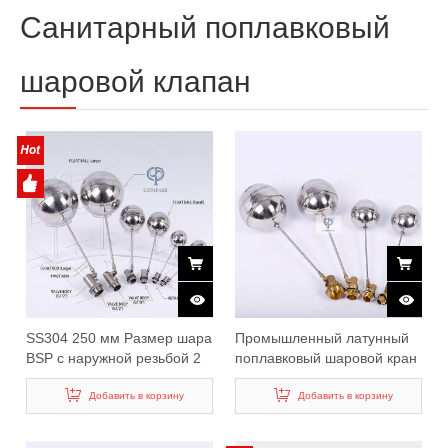
Санитарный поплавковый
шаровой клапан
SS304 250 мм Размер шара
Промышленный латунный
BSP с наружной резьбой 2
поплавковый шаровой кран
дюйма DN50 Поплавковый
для резервуара с водой
шаровой клапан для
Добавить в корзину
Добавить в корзину
резервуара